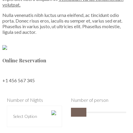
volutpat.
Nulla venenatis nibh luctus urna eleifend, ac tincidunt odio
porta. Donec risus eros, iaculis eu semper et, varius sed erat.
Phasellus in varius justo, ut ultricies elit. Phasellus molestie,
ligula sed auctor.
READ MORE
Online Reservation
+1 456 567 345
Number of Nights
Number of person
Select Option