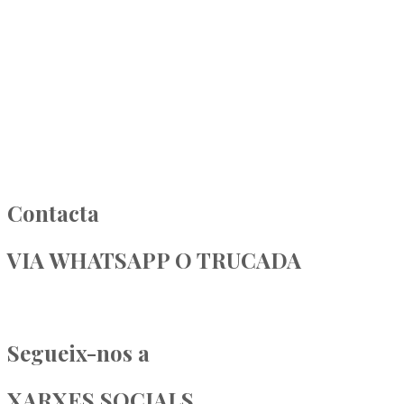
maspo@maspo.cat
AVÍS LEGAL
. POLÍTICA DE PRIVACITAT
. POLÍTICA DE COOKIES
© 2022 CASA MAS PO - Disseny Web @bloom_agencia
Contacta
VIA WHATSAPP O TRUCADA
0034 696 49 09 26
Segueix-nos a
XARXES SOCIALS