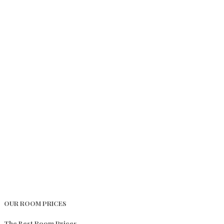
OUR ROOM PRICES
The Best Room Prices