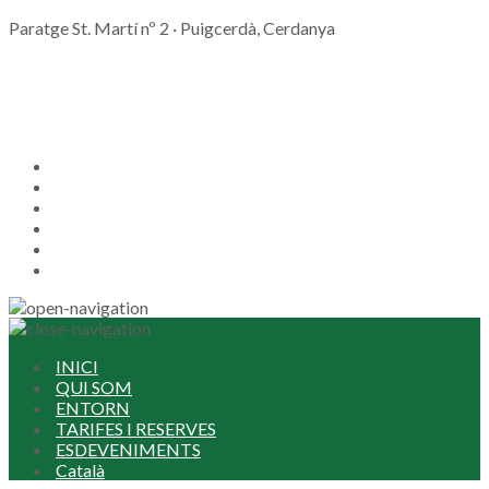
Paratge St. Martí nº 2 · Puigcerdà, Cerdanya
RESERVAR
INICI
QUI SOM
ENTORN
TARIFES I RESERVES
ESDEVENIMENTS
Català
INICI
QUI SOM
ENTORN
TARIFES I RESERVES
ESDEVENIMENTS
Català