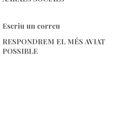
Facebook
Instagram
Twitter
Escriu un correu
RESPONDREM EL MÉS AVIAT
POSSIBLE
maspo@maspo.cat
AVÍS LEGAL
POLÍTICA DE PRIVACITAT
POLÍTICA DE COOKIES
© 2022 CASA MAS PO - Disseny Web @bloom_agencia