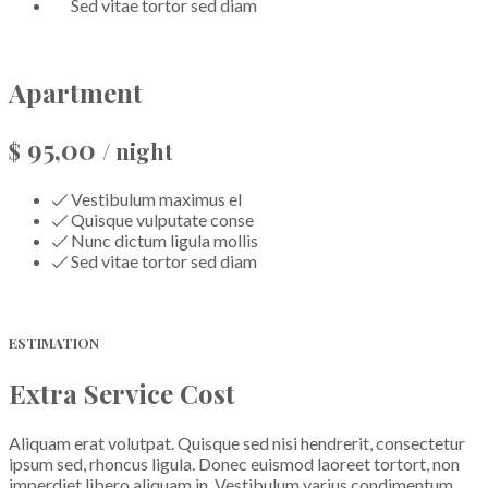
Sed vitae tortor sed diam
READ MORE
Apartment
95,00
$
/ night
Vestibulum maximus el
Quisque vulputate conse
Nunc dictum ligula mollis
Sed vitae tortor sed diam
READ MORE
ESTIMATION
Extra Service Cost
Aliquam erat volutpat. Quisque sed nisi hendrerit, consectetur
ipsum sed, rhoncus ligula. Donec euismod laoreet tortort, non
imperdiet libero aliquam in.
Vestibulum varius condimentum